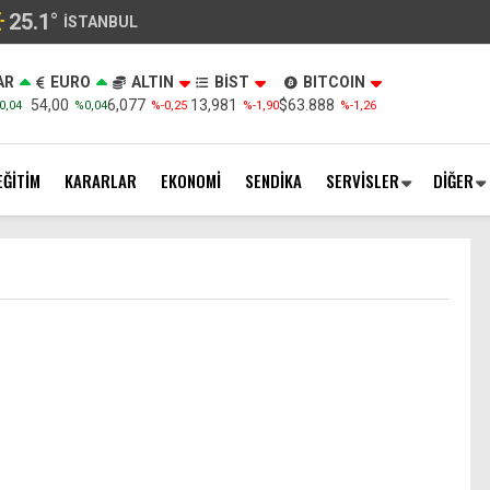
25.1
°
İSTANBUL
AR
EURO
ALTIN
BİST
BITCOIN
54,00
6,077
13,981
$63.888
0,04
%0,04
%-0,25
%-1,90
%-1,26
EĞİTİM
KARARLAR
EKONOMİ
SENDİKA
SERVİSLER
DİĞER