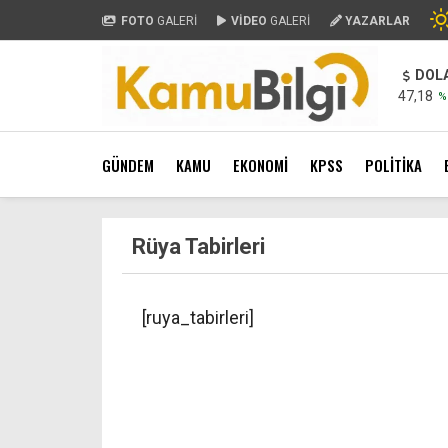
FOTO
GALERİ
VİDEO
GALERİ
YAZARLAR
DOL
47,18
%
GÜNDEM
KAMU
EKONOMİ
KPSS
POLİTİKA
Rüya Tabirleri
[ruya_tabirleri]