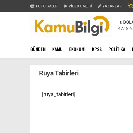
FOTO
GALERİ
VİDEO
GALERİ
YAZARLAR
DOL
47,18
%
GÜNDEM
KAMU
EKONOMİ
KPSS
POLİTİKA
Rüya Tabirleri
[ruya_tabirleri]