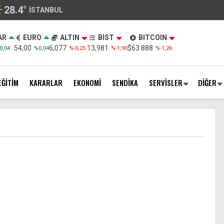
28.4
°
İSTANBUL
AR
EURO
ALTIN
BİST
BITCOIN
54,00
6,077
13,981
$63.888
0,04
%0,04
%-0,25
%-1,90
%-1,26
EĞİTİM
KARARLAR
EKONOMİ
SENDİKA
SERVİSLER
DİĞER